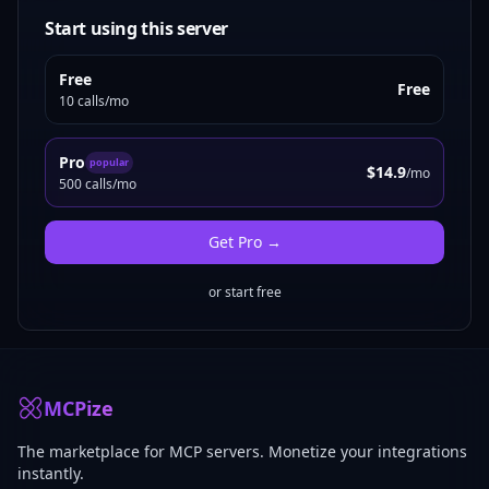
n'importe quel problèmes avec les serveurs, n'hésitez pas à me
contacter, je garantie la maintenance des serveurs. Je suis
Start using this server
également à l'écoute des possibles améliorations dont vous auriez
besoin voir de création de serveurs MCP personnalisés ! Prenez le
Free
temps d'essayer gratuitement !
Free
10 calls/mo
Pro
popular
$14.9
/mo
500 calls/mo
Get
Pro
→
or start free
MCPize
The marketplace for MCP servers. Monetize your integrations
instantly.