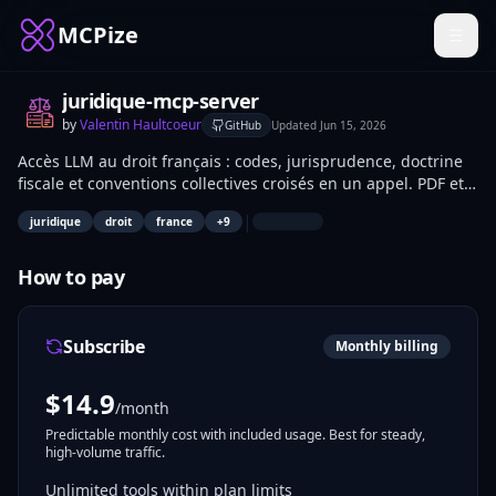
MCPize
juridique-mcp-server
by
Valentin Haultcoeur
GitHub
Updated
Jun 15, 2026
Accès LLM au droit français : codes, jurisprudence, doctrine
fiscale et conventions collectives croisés en un appel. PDF et
exports intégrés.
|
juridique
droit
france
+
9
How to pay
Subscribe
Monthly billing
$
14.9
/month
Predictable monthly cost with included usage. Best for steady,
high-volume traffic.
Unlimited tools within plan limits